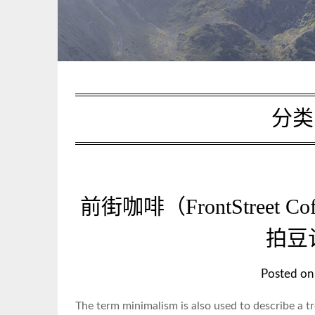
分
前街咖啡（FrontStreet
拍豆
Posted o
The term minimalism is also used to describe a t