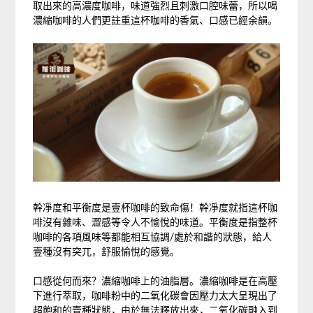
取出來的高濃度咖啡，味道強烈且刺激口腔味蕾，所以喝
濃縮咖啡的人們更註重這杯咖啡的香氣、口感已經余韻。
幹凈度和平衡度是壹杯咖啡的致命傷！幹凈度就指這杯咖
啡沒有雜味、澀感等令人不愉悅的味道。平衡度是指整杯
咖啡的各項風味等都能相互協調/處於和諧的狀態，給人
壹種沒有突兀，舒服愉悅的感覺。
口感從何而來？濃縮咖啡上的油脂層。濃縮咖啡是在高壓
下進行萃取，咖啡粉中的二氧化碳會因壓力太大呈現出了
超飽和的壹種狀態，由於無法釋放出來，二氧化碳融入到