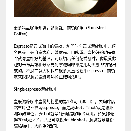
更多精品咖啡知識，請關註：前街咖啡（
Frontsteet
Coffee
）
Espresso是意式咖啡的靈魂，坊間叫它意式濃縮咖啡，顧
名思義，來自意大利，濃度高、口味重。壹杯好的功夫咖
啡就像壹杯好的基酒，可以調出任何花式咖啡，像最受歡
迎的卡布其諾和最常見的拿鐵咖啡都是用功夫咖啡調配出
來的。不過在意大利也有很多人直接飲用espresso，前街
就來說說意式濃縮咖啡的正確喝法吧。
Single espresso
濃縮咖啡
壹般濃縮咖啡壹份的粉量約為1盎司（30ml），去咖啡店
點單時也不會說espresso，而是說shot，“shot”就是濃縮
咖啡的單位，壹shot就是1份濃縮咖啡的意思。如果妳覺
得30ml太少了，那麽可以說double shot，意思就是雙份
濃縮咖啡，大約為2盎司。