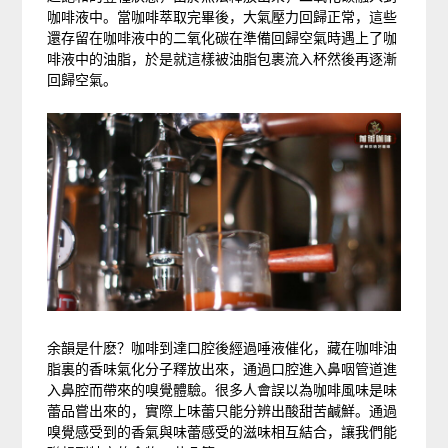
咖啡液中。當咖啡萃取完畢後，大氣壓力回歸正常，這些
還存留在咖啡液中的二氧化碳在準備回歸空氣時遇上了咖
啡液中的油脂，於是就這樣被油脂包裹流入杯然後再逐漸
回歸空氣。
余韻是什麽？咖啡到達口腔後經過唾液催化，藏在咖啡油
脂裏的香味氣化分子釋放出來，通過口腔進入鼻咽管道進
入鼻腔而帶來的嗅覺體驗。很多人會誤以為咖啡風味是味
蕾品嘗出來的，實際上味蕾只能分辨出酸甜苦鹹鮮。通過
嗅覺感受到的香氣與味蕾感受的滋味相互結合，讓我們能