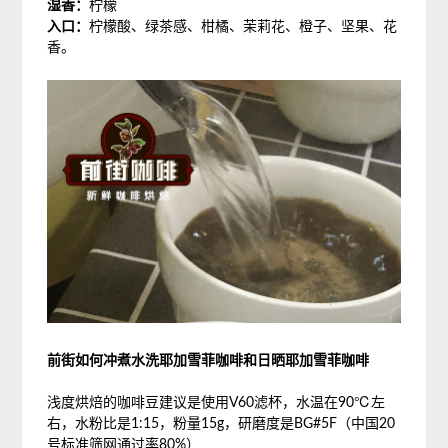
湿香：
柠檬
入口：
柠檬酸、绿茶感、柑橘、茉莉花、橙子、坚果、花
香。
前街如何冲煮水洗耶加雪菲咖啡和日晒耶加雪菲咖啡
浅度烘焙的咖啡豆建议是使用V60滤杯，水温在90℃左
右，水粉比是1:15，粉量15g，研磨度是BG#5F（中国20
号标准筛网通过率80%）