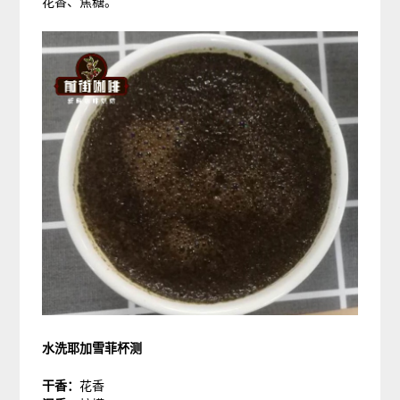
花香、焦糖。
水洗耶加雪菲杯测
干香：
花香