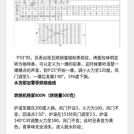
9'01"时，豆表出现丑陋胡皱褶和黑斑纹，烤面包味明显
转为咖啡香，可以定义为一爆的前奏，这时候要听清楚一
爆爆点的声音，到9'25"开始一爆，调小火力至120度，风
门调至5，一爆后发展1'40"，196度下锅。
水洗耶加雪菲烘焙曲线
烘焙机杨家800N（烘焙量500克）
炉温至摄氏200度入锅，风门开设3，火力为160，风门不
变，回温点1'32"，炉温在151时风门调至3.5，炉温
140℃时调整火力至180，风门不变；此时豆表变为黄
色，青草味完全消失，进入脱水阶段；