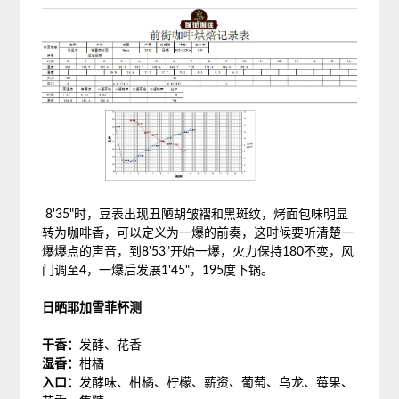
8'35"时，豆表出现丑陋胡皱褶和黑斑纹，烤面包味明显
转为咖啡香，可以定义为一爆的前奏，这时候要听清楚一
爆爆点的声音，到8'53"开始一爆，火力保持180不变，风
门调至4，一爆后发展1'45"，195度下锅。
日晒耶加雪菲杯测
干香：
发酵、花香
湿香：
柑橘
入口：
发酵味、柑橘、柠檬、薪资、葡萄、乌龙、莓果、