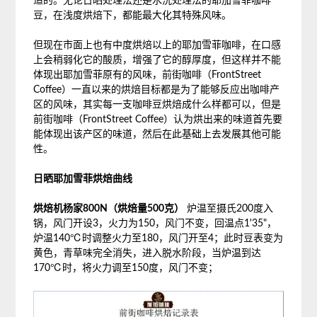
适的。无论日晒处理法还是水洗处理法的耶加雪菲咖啡
豆，在浅度烘焙下，都能最大化其特殊风味。
但现在市面上也有中度烘焙以上的耶加雪菲咖啡，在口感
上会稍弱化它的酸质，增强了它的醇厚度，但这样并不能
体现出耶加雪菲原有的风味，前街咖啡（FrontStreet
Coffee）一直以来的烘焙目标都是为了能够反应出咖啡产
区的风味，其实每一支咖啡豆烘焙成什么样都可以，但是
前街咖啡（FrontStreet Coffee）认为烘出来的味道首先要
能体现出该产区的味道，然后在此基础上去发展其他可能
性。
日晒耶加雪菲烘焙曲线
烘焙机杨家800N（烘焙量500克）
炉温至摄氏200度入
锅，风门开设3，火力为150，风门不变，回温点1'35"，
炉温140℃时调整火力至180，风门开至4；此时豆表变为
黄色，青草味完全消失，进入脱水阶段，当炉温到达
170℃时，将火力调至150度，风门不变；