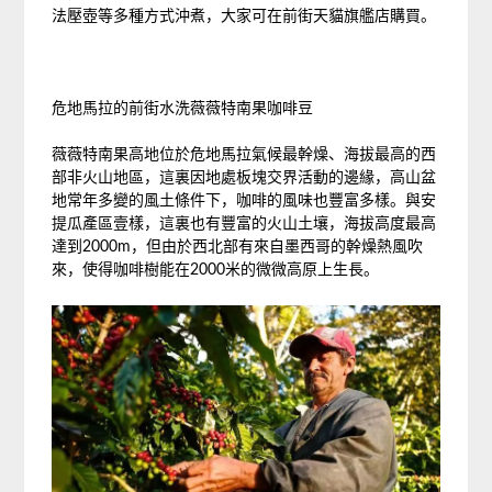
法壓壺等多種方式沖煮，大家可在前街天貓旗艦店購買。
危地馬拉的前街水洗薇薇特南果咖啡豆
薇薇特南果高地位於危地馬拉氣候最幹燥、海拔最高的西
部非火山地區，這裏因地處板塊交界活動的邊緣，高山盆
地常年多變的風土條件下，咖啡的風味也豐富多樣。與安
提瓜產區壹樣，這裏也有豐富的火山土壤，海拔高度最高
達到2000m，但由於西北部有來自墨西哥的幹燥熱風吹
來，使得咖啡樹能在2000米的微微高原上生長。