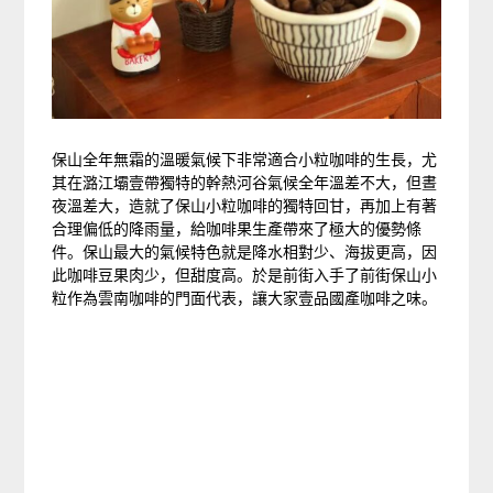
保山全年無霜的溫暖氣候下非常適合小粒咖啡的生長，尤
其在潞江壩壹帶獨特的幹熱河谷氣候全年溫差不大，但晝
夜溫差大，造就了保山小粒咖啡的獨特回甘，再加上有著
合理偏低的降雨量，給咖啡果生產帶來了極大的優勢條
件。保山最大的氣候特色就是降水相對少、海拔更高，因
此咖啡豆果肉少，但甜度高。於是前街入手了前街保山小
粒作為雲南咖啡的門面代表，讓大家壹品國產咖啡之味。