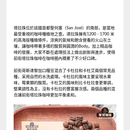
塔拉珠位於該國首都聖何塞（San José）的南部，是當地
最受重視的咖啡種植地之壹。達拉珠擁有1200 - 1700 米
的高海拔種植條件，涼爽的氣候和飽含營養的火山灰土
壤，讓咖啡帶著多樣的酸質與圓潤的Body。加上精品咖
啡的發展，大家不斷在處理技法上做出創新與進步，使得
前街塔拉珠咖啡在咖啡圈內積累了不少好口碑。
前街哥斯達黎加口糧豆混合了卡杜拉和卡杜艾兩個常見品
種，采用自然的水洗處理。卡杜拉的風味主要呈現水果
味，莓果類的酸質。卡杜艾的風味則比卡杜拉會更單調，
堅果調性為主，沒有卡杜拉的豐富層次感。兩個品種的混
合讓前街塔拉珠咖啡更加平衡柔和。