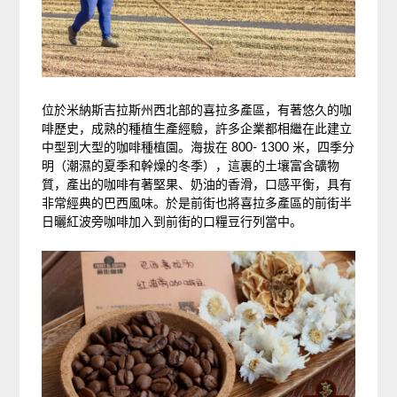
位於米納斯吉拉斯州西北部的喜拉多產區，有著悠久的咖
啡歷史，成熟的種植生產經驗，許多企業都相繼在此建立
中型到大型的咖啡種植園。海拔在 800- 1300 米，四季分
明（潮濕的夏季和幹燥的冬季），這裏的土壤富含礦物
質，產出的咖啡有著堅果、奶油的香滑，口感平衡，具有
非常經典的巴西風味。於是前街也將喜拉多產區的前街半
日曬紅波旁咖啡加入到前街的口糧豆行列當中。