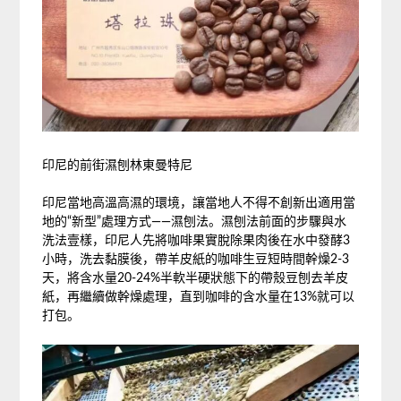
印尼的前街濕刨林東曼特尼
印尼當地高溫高濕的環境，讓當地人不得不創新出適用當
地的“新型”處理方式——濕刨法。濕刨法前面的步驟與水
洗法壹樣，印尼人先將咖啡果實脫除果肉後在水中發酵3
小時，洗去黏膜後，帶羊皮紙的咖啡生豆短時間幹燥2-3
天，將含水量20-24%半軟半硬狀態下的帶殼豆刨去羊皮
紙，再繼續做幹燥處理，直到咖啡的含水量在13%就可以
打包。