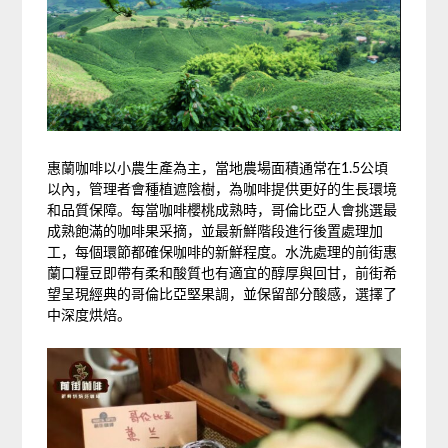
惠蘭咖啡以小農生產為主，當地農場面積通常在1.5公頃
以內，管理者會種植遮陰樹，為咖啡提供更好的生長環境
和品質保障。每當咖啡櫻桃成熟時，哥倫比亞人會挑選最
成熟飽滿的咖啡果采摘，並最新鮮階段進行後置處理加
工，每個環節都確保咖啡的新鮮程度。水洗處理的前街惠
蘭口糧豆即帶有柔和酸質也有適宜的醇厚與回甘，前街希
望呈現經典的哥倫比亞堅果調，並保留部分酸感，選擇了
中深度烘焙。