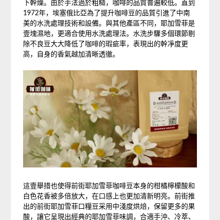
下幹燥。由於手法過於粗糙，咖啡的品質普遍較低。直到
1972年，埃塞俄比亞為了提升咖啡豆的品質引進了中南
美的水洗處理技術和設備。與其他產區不同，耶加雪菲是
壹塊濕地，更適合使用水洗處理法。水洗步驟多個環節剔
除不良豆大大降低了咖啡的瑕疵率，表現出的幹凈度更
高，自身的香氣越加清晰透徹。
這壹舉措也使得前街耶加雪菲咖啡豆本身的柑橘檸檬酸和
白色花香被多倍放大，在口感上也更加清新明亮。前街推
出的前街耶加雪菲口糧豆采用中淺度烘焙，保留更多的果
酸，讓它呈現出經典的耶加雪菲味調，合適手沖、冷萃、