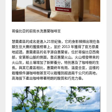
哥倫比亞的前街水洗惠蘭咖啡豆
慧蘭產區的成名是進入21世紀後，它的身影頻頻出現在各
類生豆大賽的獲獎榜單上，並於 2013 年獲得了官方原產
地認證。惠蘭產區的名字源自惠蘭省，位於哥倫比亞西南
部，安第斯山脈的側面，靠近惠蘭火山。火山噴發帶來的
火山灰，給土壤增加了新鮮養分，特別惠及了咖啡樹的生
長。與其它產區相比，惠蘭終年有雨、溫度合宜，這樣的
栽種條件讓咖啡樹甚至可以栽種到超過兩千公尺的高地，
高海拔下產出咖啡帶著明朗的酸質和巧克力香。