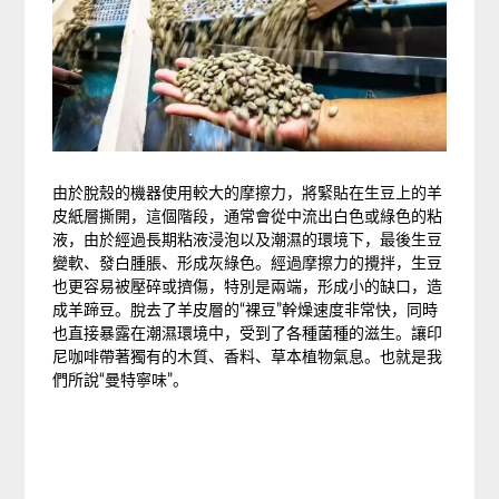
由於脫殼的機器使用較大的摩擦力，將緊貼在生豆上的羊
皮紙層撕開，這個階段，通常會從中流出白色或綠色的粘
液，由於經過長期粘液浸泡以及潮濕的環境下，最後生豆
變軟、發白腫脹、形成灰綠色。經過摩擦力的攪拌，生豆
也更容易被壓碎或擠傷，特別是兩端，形成小的缺口，造
成羊蹄豆。脫去了羊皮層的“裸豆”幹燥速度非常快，同時
也直接暴露在潮濕環境中，受到了各種菌種的滋生。讓印
尼咖啡帶著獨有的木質、香料、草本植物氣息。也就是我
們所說“曼特寧味”。