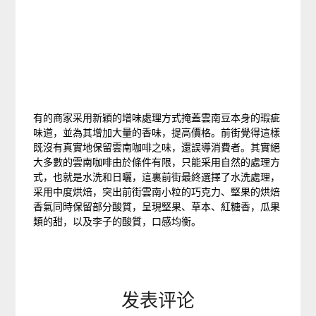
有的商家采用新穎的增味處理方式掩蓋雲南豆本身的瑕疵
味道，並為其增加大量的香味，提高價格。前街覺得這樣
既沒有真實地保留雲南咖啡之味，還誤導消費者。其實絕
大多數的雲南咖啡由於條件有限，只能采用自然的處理方
式，也就是水洗和日曬，這裏前街最終選擇了水洗處理，
采用中度烘焙，突出前街雲南小粒的巧克力、堅果的烘焙
香氣同時保留部分酸質，呈現堅果、草本、紅糖香，瓜果
類的甜，以及李子的酸質，口感均衡。
发表评论