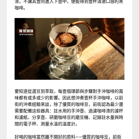
渣，不讓其壹同進入下壺中，便能得到壹杯清澈口感的黑
咖啡。
要知道從選豆到萃取，每壹個環節與步驟對手沖咖啡的風
味都有或多或少的影響。因此想沖煮壹杯手沖咖啡，以前
街的沖煮經驗來談，除了優質的咖啡豆，前街認為最少還
需要配備這些器具：註水用的手沖壺、過濾咖啡渣的濾杯
和濾紙、分享壺、研磨咖啡豆的磨豆機、記錄註水量與時
間的電子秤、測量水溫的溫度計。
好喝的咖啡當然離不開好的原料——優質的咖啡豆，前街