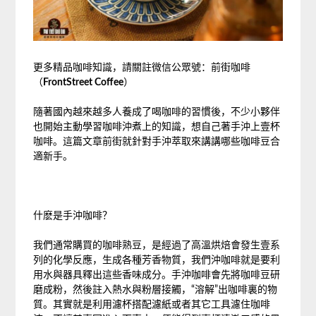
更多精品咖啡知識，請關註微信公眾號：前街咖啡
（
FrontStreet Coffee
）
隨著國內越來越多人養成了喝咖啡的習慣後，不少小夥伴
也開始主動學習咖啡沖煮上的知識，想自己著手沖上壹杯
咖啡。這篇文章前街就針對手沖萃取來講講哪些咖啡豆合
適新手。
什麽是手沖咖啡？
我們通常購買的咖啡熟豆，是經過了高溫烘焙會發生壹系
列的化學反應，生成各種芳香物質，我們沖咖啡就是要利
用水與器具釋出這些香味成分。手沖咖啡會先將咖啡豆研
磨成粉，然後註入熱水與粉層接觸，“溶解”出咖啡裏的物
質。其實就是利用濾杯搭配濾紙或者其它工具濾住咖啡