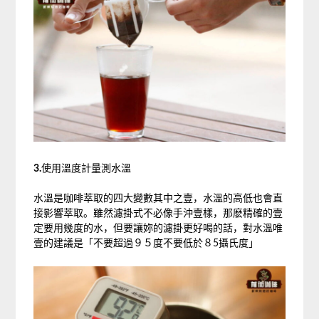
3.
使用溫度計量測水溫
水溫是咖啡萃取的四大變數其中之壹，水溫的高低也會直
接影響萃取。雖然濾掛式不必像手沖壹樣，那麽精確的壹
定要用幾度的水，但要讓妳的濾掛更好喝的話，對水溫唯
壹的建議是「不要超過９５度不要低於８5攝氏度」