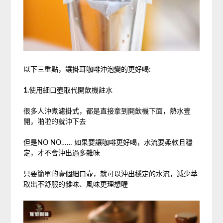
以下三重點，讓掛耳咖啡沖泡變的更好喝:
1.
使用細口壺取代開飲機註水
很多人沖煮濾掛式，都是直接拿到開飲機下面，熱水壹
開，啪啦的就沖下去
但是NO NO…… 如果要讓咖啡更好喝，水流要柔軟且穩
定，才不會沖出過多雜味
只要簡單的壹個細口壺，就可以沖出穩定的水流，減少萃
取出不舒服的雜味、風味更理想喔