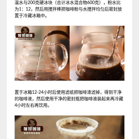
温水与200克硬冰块（合计冰水混合物600克），粉水比
为1：12，然后用搅拌棒把咖啡粉与水搅拌均匀后密封放
置于冷藏冰箱中。
置于冰箱12-24小时后使用滤纸把咖啡渣滤掉，得到干净
的咖啡液，然后使用干净的密封瓶把咖啡液装起来再冷藏
4小时左右再饮用。