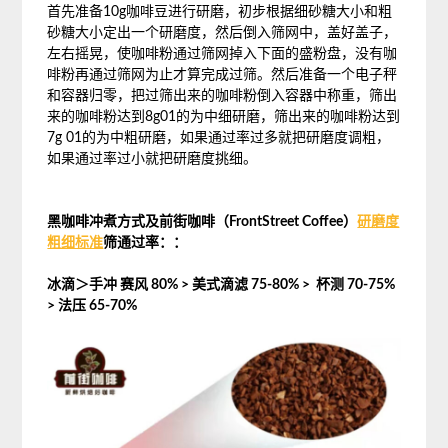
首先准备10g咖啡豆进行研磨，初步根据细砂糖大小和粗
砂糖大小定出一个研磨度，然后倒入筛网中，盖好盖子，
左右摇晃，使咖啡粉通过筛网掉入下面的盛粉盘，没有咖
啡粉再通过筛网为止才算完成过筛。然后准备一个电子秤
和容器归零，把过筛出来的咖啡粉倒入容器中称重，筛出
来的咖啡粉达到8g01的为中细研磨，筛出来的咖啡粉达到
7g 01的为中粗研磨，如果通过率过多就把研磨度调粗，
如果通过率过小就把研磨度挑细。
黑咖啡冲煮方式及前街咖啡（FrontStreet Coffee）
研磨度
粗细标准
筛通过率：：
冰滴＞手冲 赛风 80% > 美式滴滤 75-80% >
杯测 70-75%
> 法压 65-70%