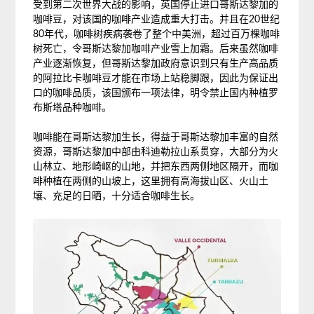
受到第二次世界大战的影响，英国停止进口哥斯达黎加的
咖啡豆，对该国的咖啡产业造成重大打击。并且在20世纪
80年代，咖啡树疾病袭卷了整个中美洲，超过百万棵咖啡
树死亡，令哥斯达黎加咖啡产业雪上加霜。后来虽然咖啡
产业
逐渐恢复，但哥斯达黎加政府意识到只有生产高品质
的阿拉比卡咖啡豆才能在市场上站稳脚跟，因此为保证出
口的咖啡品质，该国颁布一项法律，明令禁止国内种植罗
布斯塔品种咖啡。
咖啡能在哥斯达黎加生长，得益于哥斯达黎加丰富的自然
资源，哥斯达黎加中部由科迪勒拉山系贯穿，大部分为火
山林立、地形崎岖的山地，并把东西两侧地区隔开，而咖
啡种植在两侧的山坡上，这里拥有高海拔山区、火山土
壤、充足的日晒，十分适合咖啡生长。