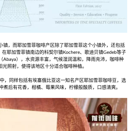
州的一个小镇，而耶加雪菲咖啡产区除了耶加雪菲这个小镇外，还包括
在耶加雪菲镇南边的科契尔镇Kochere、歌迪贝镇Gedeb等子
Abaya），水资源丰富，气候湿润温和，降雨充沛，咖啡种
足的阳光照射，使得该地区十分适合咖啡种植。
口粮豆系列当中，同样包括有埃塞俄比亚这一知名产区耶加雪菲咖啡豆，选
法，冲煮后有花香，柑橘、莓果风味，柠檬般酸质，口感清爽。