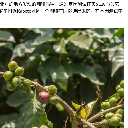
的坦桑尼亚）的地方发现的咖啡品种，通过基因测试证实SL28与波旁
都内罗毕附近Kabete地区一个咖啡庄园挑选出来的，在基因测试中