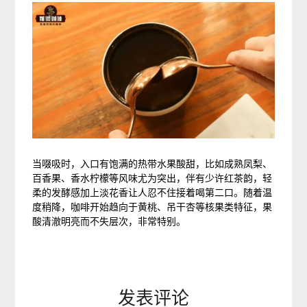
当啜吸时，入口有饱满的热带水果酸甜，比如成熟凤梨、
百香果、香水柠檬等风味尤为突出，伴有少许红茶韵，轻
柔的发酵感加上淡花香让人忍不住接着喝第二口。随着温
度稍降，咖啡开始趋向于黄桃、吊干杏等核果类特征，果
酸清澈明亮而不失层次，非常特别。
发表评论