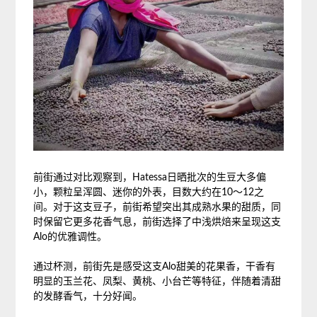
前街通过对比观察到，Hatessa日晒批次的生豆大多偏
小，颗粒呈浑圆、迷你的外表，目数大约在10～12之
间。对于这支豆子，前街希望突出其成熟水果的甜质，同
时保留它更多花香气息，前街选择了中浅烘焙来呈现这支
Alo的优雅调性。
通过杯测，前街先是感受这支Alo甜美的花果香，干香有
明显的玉兰花、凤梨、黄桃、小台芒等特征，伴随着清甜
的发酵香气，十分好闻。