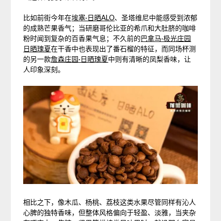
比如前街今年在
埃塞·日晒ALO
、圣塔维尼中能感受到浓郁
的成熟芒果香气；当研磨哥伦比亚的希爪和大肚脐的咖啡
粉时闻到复杂的百香果气息；不久前的
巴拿马·极光庄园
日晒瑰夏
在干香中也表现出了番石榴的特征，而同场杯测
的另一款
詹森庄园·日晒瑰夏
中则有清晰的凤梨香味，让
人印象深刻。
相比之下，像木瓜、杨桃、荔枝这类水果尽管同样有沁人
心脾的独特香味，但整体风格偏向于轻盈、淡雅，当夹杂