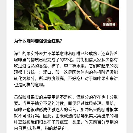
为什么咖啡要强调全红果？
深红的果实外表并不单单意味着咖啡已经成熟，还宣告着
咖啡里的物质已经完成了的转化。前街相信大家多少都有
吃过没成熟的香蕉、柿子、李子等水果，它们吃起来的表
现都十分统一：涩口、酸。这是因为体内的有机酸还没能
转化为糖分，所以酸度颇高，不好吃！对于咖啡果实来讲
也是同样的道理。
虽然咖啡果实的主要用途不是吃，但糖分的存在也十分重
要。当豆子糖分不足的时候，即便经过优质处理、烘焙，
咖啡豆也很难形成优雅迷人的香气，那冲出来的咖啡根本
就不可能好喝。因此，由未成熟的咖啡果实采集出来的咖
啡豆就被我们归类在了瑕疵豆一类里，昨天前街分享到的
白目豆/未熟豆，指的就是它。