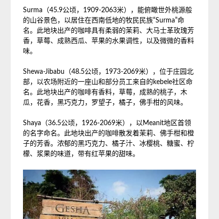
Surma（45.9公顷，1909-2063米），能俯瞰世外桃源般
的山谷景色，以居住在西南低地的牧民民族“Surma”命
名。此地块出产的咖啡具有柔弱的茉莉、大马士革玫瑰芳
香，草莓、成熟西瓜、苹果的水果调性，以及微微的香料
味。
Shewa-Jibabu（48.5公顷，1973-2069米），位于庄园北
部，以农场附近的一座山和部分员工来自的kebele社区命
名。此地块出产的咖啡有香料，草莓，成熟的桃子，木
瓜，花香，黑巧克力，罗望子，橘子，佛手柑的风味。
Shaya（36.5公顷，1926-2069米），以Meanit地区首领
的名字命名。此地块出产的咖啡散发着茉莉、佛手柑和橙
子的芳香。浓郁的黑巧克力、橘子汁、冰樱桃、糖蜜、柠
檬、浆果的味道，带有红苹果的甜味。