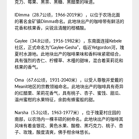
克力、莓果、黑茶、黑糖、黑醋栗的味道。
lDimma（28.7公顷，1966-2019米），以位于农场北面
的著名金矿镇Dimma命名。此地块出产的咖啡带有鲜活的
花香和核果香，尖锐且清醒的柑橘酸。
Gaylee（34.8公顷，1916-1982米），东南面连接Kebele
社区，正式命名为“Gaylee-Gesha”，临近Yetgordon河，瑰
夏村水源地。此地块出产的咖啡果味和香料味紧密结合，
具有强烈的杏仁、柠檬草、木槿的甜味，混合着茉莉花和
核果的香气。
Oma（67.6公顷，1931-2040米），以受人尊敬并爱戴的
Meanit地区的宗教领袖命名。此地块出产的咖啡具有奇异
的红醋栗、茉莉花香气，具有桃子、杏子、蜜饯、甜瓜、
温州蜜柑的水果特征，余韵有蜂蜜般的甜。
Narsha（5.3公顷，1963-1977米），位于瑰夏村庄园的
南部，以农场内一棵丰硕的树命名。此地块出产的咖啡其
风味有着金银花、黄色水果、酸橙、黑巧克力、桃子、杏
子、玫瑰，酸度清爽，佛手柑余味悠长。