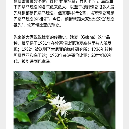
题便会傻傻分不清，好奇“都是瑰夏，有何不同”。虽然当
下巴拿马瑰夏的名气愈来愈大，以至于提到瑰夏很多人最
先想到都是巴拿马瑰夏，但真要排行论辈，埃塞瑰夏可是
巴拿马瑰夏的“祖先”。今日，前街就跟大家说说这位“瑰夏
祖先”，埃塞俄比亚的瑰夏。
先来给大家说说瑰夏的传播史。瑰夏（Geisha）这个品
种，最早是于1931年在埃塞俄比亚瑰夏森林里被人所发
现；1932年被送到了肯尼亚的咖啡研究所；1936年转种
坦桑尼亚和乌干达；1953年转进哥伦比亚；20世纪60年
代，被引进到巴拿马。