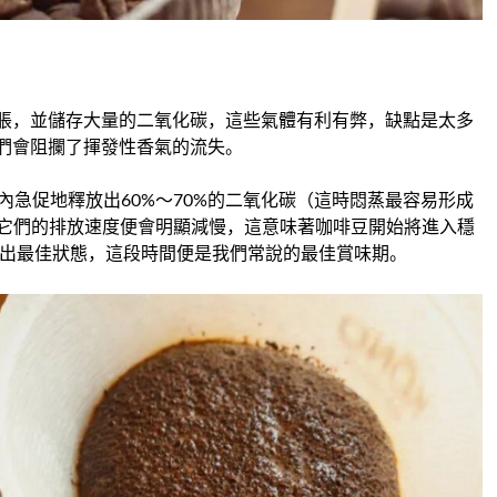
脹，並儲存大量的二氧化碳，這些氣體有利有弊，缺點是太多
們會阻攔了揮發性香氣的流失。
內急促地釋放出60%～70%的二氧化碳（這時悶蒸最容易形成
，它們的排放速度便會明顯減慢，這意味著咖啡豆開始將進入穩
揮出最佳狀態，這段時間便是我們常說的最佳賞味期。