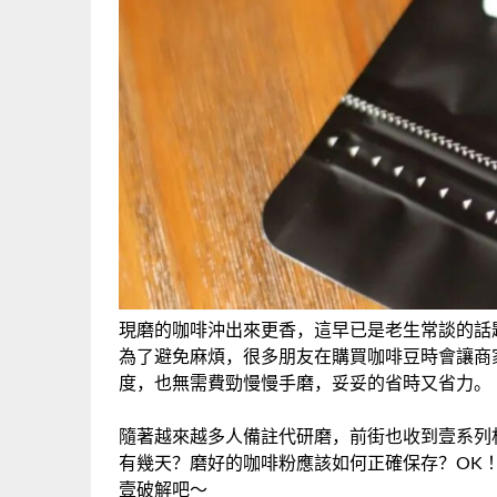
現磨的咖啡沖出來更香，這早已是老生常談的話
為了避免麻煩，很多朋友在購買咖啡豆時會讓商
度，也無需費勁慢慢手磨，妥妥的省時又省力。
隨著越來越多人備註代研磨，前街也收到壹系列
有幾天？磨好的咖啡粉應該如何正確保存？OK 
壹破解吧～