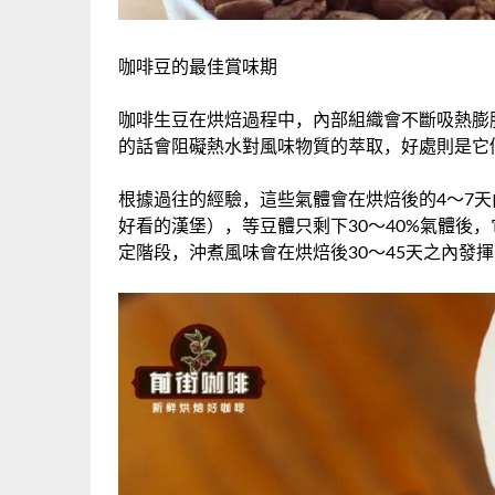
咖啡豆的最佳賞味期
咖啡生豆在烘焙過程中，內部組織會不斷吸熱膨
的話會阻礙熱水對風味物質的萃取，好處則是它
根據過往的經驗，這些氣體會在烘焙後的4～7天
好看的漢堡），等豆體只剩下30～40%氣體後
定階段，沖煮風味會在烘焙後30～45天之內發