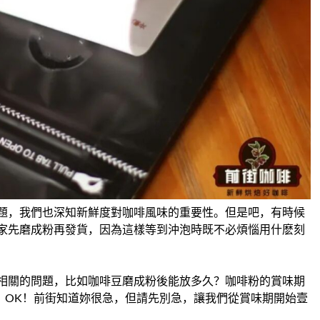
題，我們也深知新鮮度對咖啡風味的重要性。但是吧，有時候
家先磨成粉再發貨，因為這樣等到沖泡時既不必煩惱用什麽刻
相關的問題，比如咖啡豆磨成粉後能放多久？咖啡粉的賞味期
！OK！前街知道妳很急，但請先別急，讓我們從賞味期開始壹