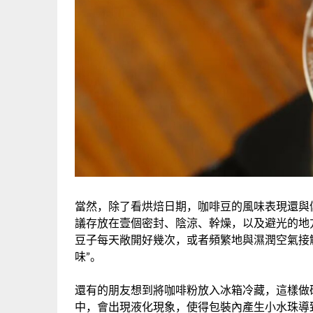
當然，除了看烘焙日期，咖啡豆的風味表現還與
議存放在壹個密封、陰涼、幹燥，以及避光的地
豆子每天敞開好幾次，或者頻繁地與濕潤空氣接
味”。
還有的朋友想到將咖啡粉放入冰箱冷藏，這樣做
中，會出現液化現象，使得包裝內產生小水珠導