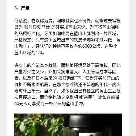
3、产量
俗话说，物以稀为贵，咖啡其实也不例外，就拿过去常被
誉为“咖啡界爱马仕”的牙买加蓝山来说。为了将蓝山咖啡
的品质标准化，牙买加咖啡局在蓝山山脉划出一片区域，
严格规定：只有这个区域出产的铁皮卡咖啡才能叫做「蓝
山咖啡」，经认证的种植范围仅有约6000公顷，占整个
蓝山区域的1/3。
铁皮卡的产量本身就低，而种植环境又处于高海拔，因此
产量将少之又少，外加采摘难度大、人工管理成本等因
素，以及在日本后来的“推波助澜”下，使得牙买加蓝山的
价格不断水涨船高，在那个咖啡馆还不普遍的年代一度突
破每杯上千元。当然了，如今我国已有独立的蓝山生豆批
次直接进口，而价格也随之变得相对“亲民”，比如在前街
60元即可享受到一杯经典的蓝山手冲。