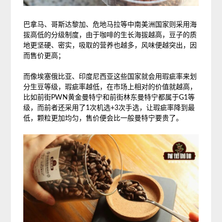
巴拿马、哥斯达黎加、危地马拉等中南美洲国家则采用海
拔高低的分级制度，由于咖啡的生长海拔越高，豆子的质
地更坚硬、密实，吸取的营养也越多，风味便越突出，因
而售价更高；
而像埃塞俄比亚、印度尼西亚这些国家就会用瑕疵率来划
分生豆等级，瑕疵率越低，在市场上相对的价值就越高，
比如前街PWN黄金曼特宁和前街林东曼特宁都属于G1等
级，而前者还采用了1次机选+3次手选，让瑕疵率降到最
低，颗粒更加均匀，售价便会比一般曼特宁要贵了。