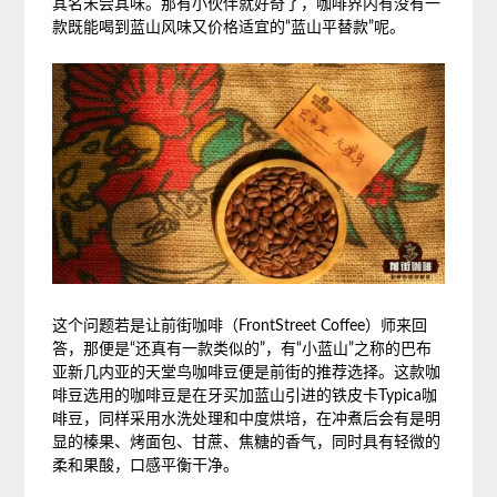
其名未尝其味。那有小伙伴就好奇了，咖啡界内有没有一
款既能喝到蓝山风味又价格适宜的“蓝山平替款”呢。
这个问题若是让前街咖啡（FrontStreet Coffee）师来回
答，那便是“还真有一款类似的”，有“小蓝山”之称的巴布
亚新几内亚的天堂鸟咖啡豆便是前街的推荐选择。这款咖
啡豆选用的咖啡豆是在牙买加蓝山引进的铁皮卡Typica咖
啡豆，同样采用水洗处理和中度烘培，在冲煮后会有是明
显的榛果、烤面包、甘蔗、焦糖的香气，同时具有轻微的
柔和果酸，口感平衡干净。