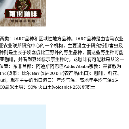
类：JARC品种和区域性地方品种。JARC品种是由吉马农业
亚农业联邦研究中心的一个机构，主要设立于研究抵御害虫及
品种则是生长于埃塞俄比亚野外的野生品种，而这些野生种可能
比亚咖啡，并看到豆袋标示原生种时，这咖啡有可能就是从这一
位置：东非首都：阿迪斯阿巴巴Addis Ababa宗教：基督教为
ic)货币：比尔 Birr (1$≈20 birr)农产品(出口)：咖啡、鲜花、
uti，现在主要的出口港口）年均气温：高地年平均气温15-
00毫米土壤：50% 火山土(volcanic)-25%沉积土