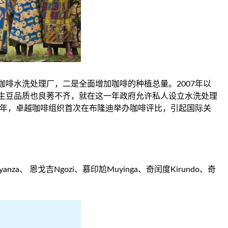
啡水洗处理厂，二是全面增加咖啡的种植总量。2007年以
生豆品质也良莠不齐，就在这一年政府允许私人设立水洗处理
1年，卓越咖啡组织首次在布隆迪举办咖啡评比，引起国际关
a、 恩戈吉Ngozi、慕印尬Muyinga、奇闰度Kirundo、奇