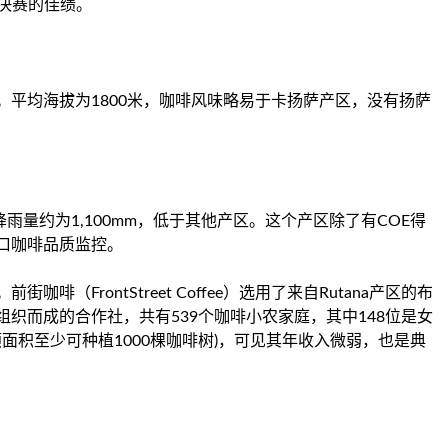
决赛的佳绩。
平均海拔为1800米，咖啡风味略易于卡扬萨产区，没有扬萨
降雨量约为1,100mm，低于其他产区。这个产区除了有COE得
口咖啡品质监控。
（FrontStreet Coffee）选用了来自Rutana产区的布
织而成的合作社，共有539个咖啡小农家庭，其中148位是女
顷面积至少可种植1000棵咖啡树)，可见其年收入微弱，也是典