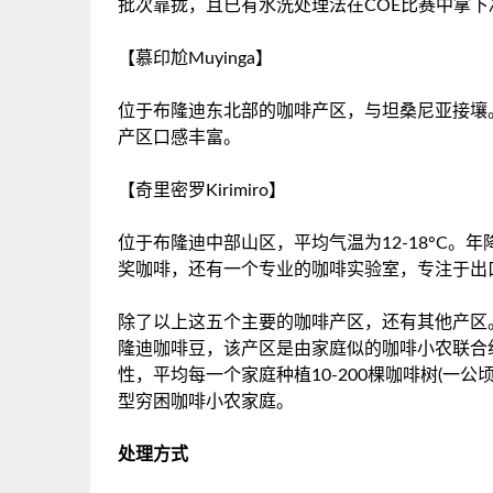
批次靠拢，且已有水洗处理法在COE比赛中拿下
【慕印尬Muyinga】
位于布隆迪东北部的咖啡产区，与坦桑尼亚接壤。
产区口感丰富。
【奇里密罗Kirimiro】
位于布隆迪中部山区，平均气温为12-18°C。年
奖咖啡，还有一个专业的咖啡实验室，专注于出
除了以上这五个主要的咖啡产区，还有其他产区。前街咖啡
隆迪咖啡豆，该产区是由家庭似的咖啡小农联合组
性，平均每一个家庭种植10-200棵咖啡树(一公
型穷困咖啡小农家庭。
处理方式